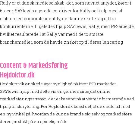
Rally er et dansk medieselskab, der, som navnet antyder, kører i
6. gear. SAYlewis agerede co-driver for Rally og hjalp med at
etablere en corporate identity, der kunne skille sig ud fra
konkurrenterne. Ligeledes hjalp SAYlewis, Rally, med PR-arbejde,
hvilket resulterede i at Rally var med i de to største
branchemedier, som de havde ønsket op til deres lancering
Content & Markedsføring
Hejdoktor.dk
Hejdoktor.dk ønskede øget synlighed på især B2B markedet.
SAYlewis hjalp med dette via en gennemarbejdet online
markedsføringsstrategi, der er baseret på at være informerende ved
hjælp af storytelling. For Hejdoktor.dk betød det, at de endte ud med
en ny vinkel på, hvordan de kunne brande sig selv og markedsføre
deres produkt på en spiselig måde