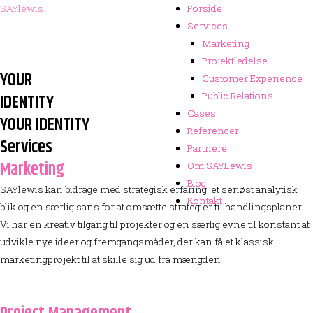
SAYlewis
Forside
Forside
Services
Services
Marketing
Marketing
Projektledelse
Projektledelse
YOUR
Customer Experience
Customer Experience
IDENTITY
Public Relations
Public Relations
Cases
Cases
YOUR IDENTITY
Referencer
Referencer
Services
Partnere
Partnere
Marketing
Om SAYLewis
Om SAYLewis
Blog
Blog
SAYlewis kan bidrage med strategisk erfaring, et seriøst analytisk
Kontakt
Kontakt
blik og en særlig sans for at omsætte strategier til handlingsplaner.
Vi har en kreativ tilgang til projekter og en særlig evne til konstant at
udvikle nye ideer og fremgangsmåder, der kan få et klassisk
marketingprojekt til at skille sig ud fra mængden