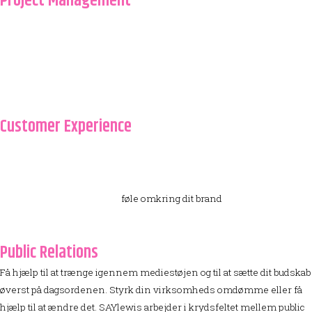
Project Management
Ved at lægge din projektstyring i hænderne på SAYlewis sikrer du, at
dit projekt bliver gennemført på minimal tid og med minimale
omkostninger. Dette opnås blandt andet ved en skarp styring af
stakeholders, konstant opfølgning og kritisk tilgang til indhold
Customer Experience
At arbejde med kundeoplevelsen er en stadig overset disciplin på
trods af, at det uden sammenligning er det vigtigste for
virksomheden. Den samlede oplevelse er afgørende for, hvordan
dine kunder kommer til at
føle omkring dit brand
Public Relations
Få hjælp til at trænge igennem mediestøjen og til at sætte dit budskab
øverst på dagsordenen. Styrk din virksomheds omdømme eller få
hjælp til at ændre det. SAYlewis arbejder i krydsfeltet mellem public