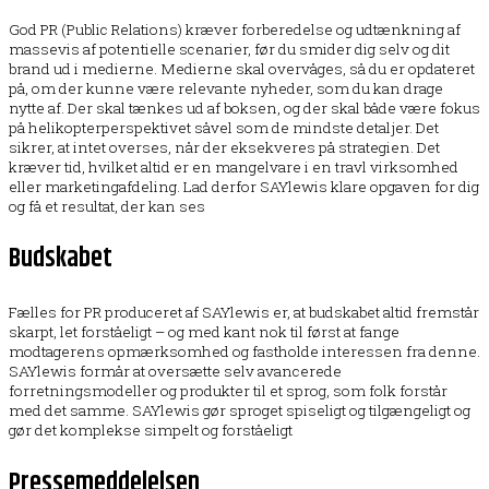
God PR (Public Relations) kræver forberedelse og udtænkning af
massevis af potentielle scenarier, før du smider dig selv og dit
brand ud i medierne. Medierne skal overvåges, så du er opdateret
på, om der kunne være relevante nyheder, som du kan drage
nytte af. Der skal tænkes ud af boksen, og der skal både være fokus
på helikopterperspektivet såvel som de mindste detaljer. Det
sikrer, at intet overses, når der eksekveres på strategien. Det
kræver tid, hvilket altid er en mangelvare i en travl virksomhed
eller marketingafdeling. Lad derfor SAYlewis klare opgaven for dig
og få et resultat, der kan ses
Budskabet
Fælles for PR produceret af SAYlewis er, at budskabet altid fremstår
skarpt, let forståeligt – og med kant nok til først at fange
modtagerens opmærksomhed og fastholde interessen fra denne.
SAYlewis formår at oversætte selv avancerede
forretningsmodeller og produkter til et sprog, som folk forstår
med det samme. SAYlewis gør sproget spiseligt og tilgængeligt og
gør det komplekse simpelt og forståeligt
Pressemeddelelsen