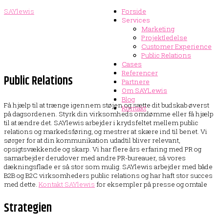
SAYlewis
Forside
Forside
Services
Services
Marketing
Marketing
Projektledelse
Projektledelse
Customer Experience
Customer Experience
Public Relations
Public Relations
Cases
Cases
Referencer
Referencer
Public Relations
Partnere
Partnere
Om SAYLewis
Om SAYLewis
Blog
Blog
Få hjælp til at trænge igennem støjen og sætte dit budskab øverst
Kontakt
Kontakt
på dagsordenen. Styrk din virksomheds omdømme eller få hjælp
til at ændre det. SAYlewis arbejder i krydsfeltet mellem public
relations og markedsføring, og mestrer at skære ind til benet. Vi
sørger for at din kommunikation udadtil bliver relevant,
opsigtsvækkende og skarp. Vi har flere års erfaring med PR og
samarbejder derudover med andre PR-bureauer, så vores
dækningsflade er så stor som mulig. SAYlewis arbejder med både
B2B og B2C virksomheders public relations og har haft stor succes
med dette.
Kontakt SAYlewis
for eksempler på presse og omtale
Strategien