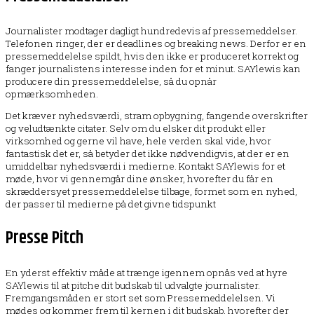
Journalister modtager dagligt hundredevis af pressemeddelser.
Telefonen ringer, der er deadlines og breaking news. Derfor er en
pressemeddelelse spildt, hvis den ikke er produceret korrekt og
fanger journalistens interesse inden for et minut. SAYlewis kan
producere din pressemeddelelse, så du opnår
opmærksomheden.
Det kræver nyhedsværdi, stram opbygning, fangende overskrifter
og veludtænkte citater. Selv om du elsker dit produkt eller
virksomhed og gerne vil have, hele verden skal vide, hvor
fantastisk det er, så betyder det ikke nødvendigvis, at der er en
umiddelbar nyhedsværdi i medierne. Kontakt SAYlewis for et
møde, hvor vi gennemgår dine ønsker, hvorefter du får en
skræddersyet pressemeddelelse tilbage, formet som en nyhed,
der passer til medierne på det givne tidspunkt
Presse Pitch
En yderst effektiv måde at trænge igennem opnås ved at hyre
SAYlewis til at pitche dit budskab til udvalgte journalister.
Fremgangsmåden er stort set som Pressemeddelelsen. Vi
mødes og kommer frem til kernen i dit budskab, hvorefter der