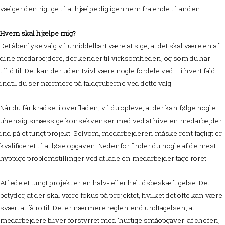
vælger den rigtige til at hjælpe dig igennem fra ende til anden.
Hvem skal hjælpe mig?
Det åbenlyse valg vil umiddelbart være at sige, at det skal være en af
dine medarbejdere, der kender til virksomheden, og som du har
tillid til. Det kan der uden tvivl være nogle fordele ved – i hvert fald
indtil du ser nærmere på faldgruberne ved dette valg.
Når du får kradset i overfladen, vil du opleve, at der kan følge nogle
uhensigtsmæssige konsekvenser med ved at hive en medarbejder
ind på et tungt projekt. Selvom, medarbejderen måske rent fagligt er
kvalificeret til at løse opgaven. Nedenfor finder du nogle af de mest
hyppige problemstillinger ved at lade en medarbejder tage roret.
At lede et tungt projekt er en halv- eller heltidsbeskæftigelse. Det
betyder, at der skal være fokus på projektet, hvilket det ofte kan være
svært at få ro til. Det er nærmere reglen end undtagelsen, at
medarbejdere bliver forstyrret med ‘hurtige småopgaver’ af chefen,