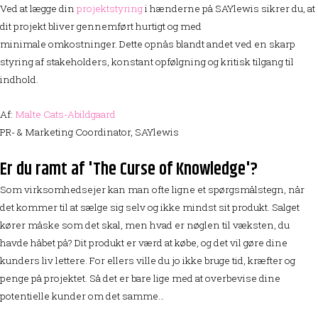
Ved at lægge din
projektstyring
i hænderne på SAYlewis sikrer du, at
dit projekt bliver gennemført hurtigt og med
minimale omkostninger. Dette opnås blandt andet ved en skarp
styring af stakeholders, konstant opfølgning og kritisk tilgang til
indhold.
Af:
Malte Cats-Abildgaard
PR- & Marketing Coordinator, SAYlewis
Er du ramt af 'The Curse of Knowledge'?
Som virksomhedsejer kan man ofte ligne et spørgsmålstegn, når
det kommer til at sælge sig selv og ikke mindst sit produkt. Salget
kører måske som det skal, men hvad er nøglen til væksten, du
havde håbet på? Dit produkt er værd at købe, og det vil gøre dine
kunders liv lettere. For ellers ville du jo ikke bruge tid, kræfter og
penge på projektet. Så det er bare lige med at overbevise dine
potentielle kunder om det samme…