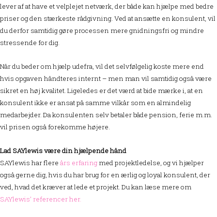
lever af at have et velplejet netværk, der både kan hjælpe med bedre
priser og den stærkeste rådgivning. Ved at ansætte en konsulent, vil
du derfor samtidig gøre processen mere gnidningsfri og mindre
stressende for dig.
Når du beder om hjælp udefra, vil det selvfølgelig koste mere end
hvis opgaven håndteres internt – men man vil samtidig også være
sikret en høj kvalitet. Ligeledes er det værd at bide mærke i, at en
konsulent ikke er ansat på samme vilkår som en almindelig
medarbejder. Da konsulenten selv betaler både pension, ferie m.m.
vil prisen også forekomme højere.
Lad SAYlewis være din hjælpende hånd
SAYlewis har flere
års erfaring
med projektledelse, og vi hjælper
også gerne dig, hvis du har brug for en ærlig og loyal konsulent, der
ved, hvad det kræver at lede et projekt. Du kan læse mere om
SAYlewis’ referencer her.