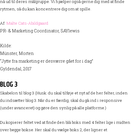
nå ud til deres målgruppe. Vi hjælper også gerne dig med at finde
rytmen, så du kan koncentrere dig om at spille.
Af:
Malte Cats-Abildgaard
PR- & Marketing Coordinator, SAYlewis
Kilde:
Münster, Morten
“Jytte fra marketing er desværre gået for i dag”
Gyldendal, 2017
BLOG 3
Skabelon til blog 3 (Husk: du skal tilføje et nyt af de her felter, inden
du indsætter blog 3. Når du er færdig, skal du gå ind i responsive
(under avanceret) og gøre den synlig på alle platforme.)
Du kopierer feltet ved at finde den blå boks med 4 felter lige i midten
over begge bokse. Her skal du vælge boks 2, der ligner et