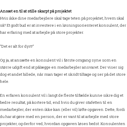
Ansæt en til at stille skarpt på projektet
Hvis ikke dine medarbejdere skal tage teten på projektet, hvem skal
så? Et godt bud er at investere i en løsningsorienteret konsulent, der
har erfaring med at arbejde på store projekter.
“Det er alt for dyrt!”
Og ja, at ansætte en konsulent vil i første omgang syne som en
større udgift end at pålægge en medarbejder ansvaret. Der viser sig
dog et andet billede, når man tager et skridt tilbage og ser på det store
hele.
En erfaren konsulent vil i langt de fleste tilfælde kunne sikre dig et
bedre resultat, på kortere tid, end hvis du giver stafetten til en
medarbejder, der enten ikke kan (eller vil) løfte opgaven. Dette, fordi
du har at gøre med en person, der er vant til at arbejde med store
projekter, og derfor ved, hvordan opgaven løses bedst. Konsulenten