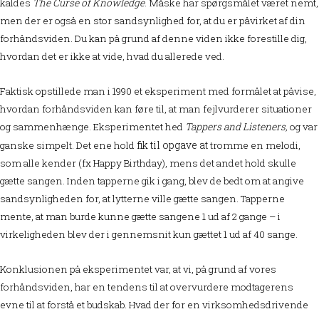
kaldes
The Curse of Knowledge
. Måske har spørgsmålet været nemt,
men der er også en stor sandsynlighed for, at du er påvirket af din
forhåndsviden. Du kan på grund af denne viden ikke forestille dig,
hvordan det er ikke at vide, hvad du allerede ved.
Faktisk opstillede man i 1990 et eksperiment med formålet at påvise,
hvordan forhåndsviden kan føre til, at man fejlvurderer situationer
og sammenhænge. Eksperimentet hed
Tappers and Listeners,
og var
fik til opgave at
ganske simpelt. Det ene hold
tromme en melodi,
som alle kender (fx Happy Birthday), mens det andet hold skulle
gætte sangen. Inden tapperne gik i gang, blev de bedt om at angive
sandsynligheden for, at lytterne ville gætte sangen. Tapperne
mente, at man burde kunne gætte sangene 1 ud af 2 gange – i
virkeligheden blev der i gennemsnit kun gættet 1 ud af 40 sange.
Konklusionen på eksperimentet var, at vi, på grund af vores
forhåndsviden, har en tendens til at overvurdere modtagerens
evne til at forstå et budskab. Hvad der for en virksomhedsdrivende