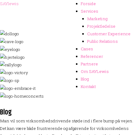
SAYlewis
Forside
Forside
Services
Services
Marketing
Marketing
Projektledelse
Projektledelse
Customer Experience
Customer Experience
Public Relations
Public Relations
Cases
Cases
Referencer
Referencer
Partnere
Partnere
Om SAYLewis
Om SAYLewis
Blog
Blog
Kontakt
Kontakt
Blog
Man vil som virksomhedsdrivende støde ind i flere bump på vejen.
Det kan være både frustrerende og afgørende for virksomhedens