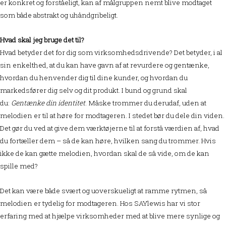
er konkret og forståeligt, kan af målgruppen nemt blive modtaget
som både abstrakt og uhåndgribeligt.
Hvad skal jeg bruge det til?
Hvad betyder det for dig som virksomhedsdrivende? Det betyder, i al
sin enkelthed, at du kan have gavn af at revurdere og gentænke,
hvordan du henvender dig til dine kunder, og hvordan du
markedsfører dig selv og dit produkt. I bund og grund skal
du:
Gentænke din identitet
. Måske trommer du derudaf, uden at
melodien er til at høre for modtageren. I stedet bør du dele din viden.
Det gør du ved at give dem værktøjerne til at forstå værdien af, hvad
du fortæller dem – så de kan høre, hvilken sang du trommer. Hvis
ikke de kan gætte melodien, hvordan skal de så vide, om de kan
spille med?
Det kan være både svært og uoverskueligt at ramme rytmen, så
melodien er tydelig for modtageren. Hos SAYlewis har vi stor
erfaring med at hjælpe virksomheder med at blive mere synlige og