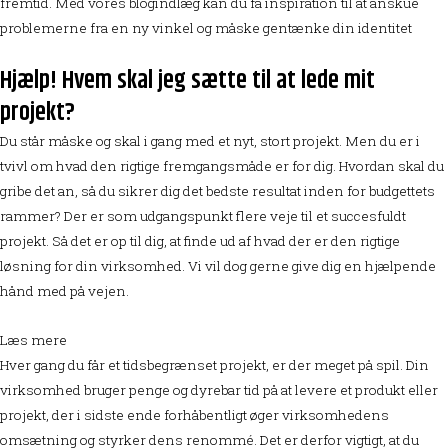
fremtid. Med vores blogindlæg kan du få inspiration til at anskue
problemerne fra en ny vinkel og måske gentænke din identitet
Hjælp! Hvem skal jeg sætte til at lede mit
projekt?
Du står måske og skal i gang med et nyt, stort projekt. Men du er i
tvivl om hvad den rigtige fremgangsmåde er for dig. Hvordan skal du
gribe det an, så du sikrer dig det bedste resultat inden for budgettets
rammer? Der er som udgangspunkt flere veje til et succesfuldt
projekt. Så det er op til dig, at finde ud af hvad der er den rigtige
løsning for din virksomhed. Vi vil dog gerne give dig en hjælpende
hånd med på vejen.
Læs mere
Hver gang du får et tidsbegrænset projekt, er der meget på spil. Din
virksomhed bruger penge og dyrebar tid på at levere et produkt eller
projekt, der i sidste ende forhåbentligt øger virksomhedens
omsætning og styrker dens renommé. Det er derfor vigtigt, at du