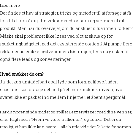
Læs mere
Der findes et hav af strategier, tricks og metoder til at forsøge at få
folk til at forstå dig, din virksomheds vision og værdien af dit
produkt. Men har du overvejet, om du anskuer situationen forkert?
Måske skal problemet ikke løses ved blot at skrue op for
marketingbudgettet med det eksisterende content? At pumpe flere
reklamer ud er ikke nødvendigvis løsningen, hvis du ønsker at
opnå flere leads og konverteringer.
Hvad snakker du om?
Ja, det kan umiddelbart godt lyde som lommefilosofi uden
substans. Lad os tage det ned på et mere praktisk niveau, hvor
svaret ikke er pakket ind mellem linjerne i et åbent spørgsmål.
Har du nogensinde siddet og spillet Bezzerwizzer med dine venner,
eller fulgt med i “Hvem vil være millionær”, og tænkt: “Det er da
utroligt, at han ikke kan svare – alle burde vide det!”? Dette fænomen