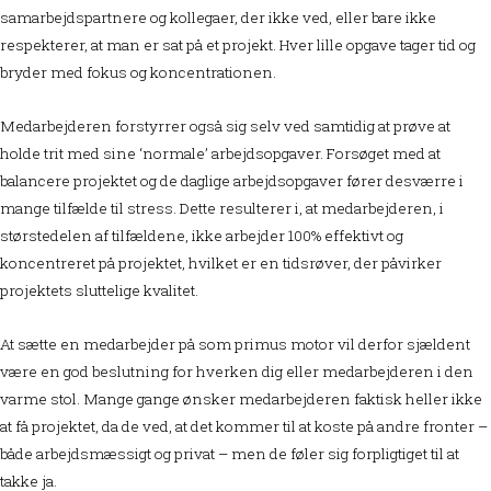
samarbejdspartnere og kollegaer, der ikke ved, eller bare ikke
respekterer, at man er sat på et projekt. Hver lille opgave tager tid og
bryder med fokus og koncentrationen.
Medarbejderen forstyrrer også sig selv ved samtidig at prøve at
holde trit med sine ‘normale’ arbejdsopgaver. Forsøget med at
balancere projektet og de daglige arbejdsopgaver fører desværre i
mange tilfælde til stress. Dette resulterer i, at medarbejderen, i
størstedelen af tilfældene, ikke arbejder 100% effektivt og
koncentreret på projektet, hvilket er en tidsrøver, der påvirker
projektets sluttelige kvalitet.
At sætte en medarbejder på som primus motor vil derfor sjældent
være en god beslutning for hverken dig eller medarbejderen i den
varme stol. Mange gange ønsker medarbejderen faktisk heller ikke
at få projektet, da de ved, at det kommer til at koste på andre fronter –
både arbejdsmæssigt og privat – men de føler sig forpligtiget til at
takke ja.